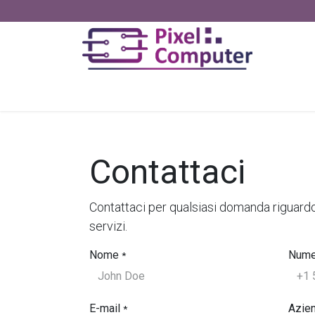
Passa al contenuto
Home
Negozio
Servizi
Chi
Contattaci
Contattaci per qualsiasi domanda riguardo 
servizi.
Nome
Numer
*
E-mail
Azie
*