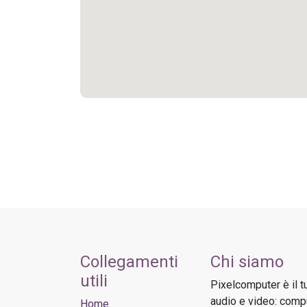
Collegamenti
Chi siamo
utili
Pixelcomputer è il t
audio e video: compu
Home