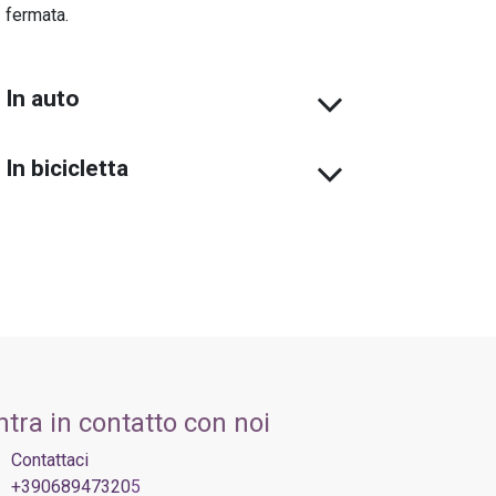
fermata.
In auto
In bicicletta
ntra in contatto con noi
Contattaci
+39068947320
5